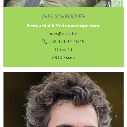
INES SCHROOYEN
Bestuurslid & Vertrouwenspersoon
ines@esak.be
+32 473 94 40 19
Dreef 13
2910 Essen