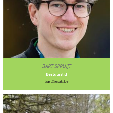
BART SPRUIJT
Bestuurslid
bart@esak.be