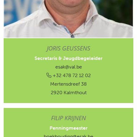
JORIS GEUSSENS
Secretaris & Jeugdbegeleider
esak@val.be
+32 478 72 12 02
Mertensdreef 38
2920 Kalmthout
FILIP KRIJNEN
Penningmeester
boekhouding@esak.be