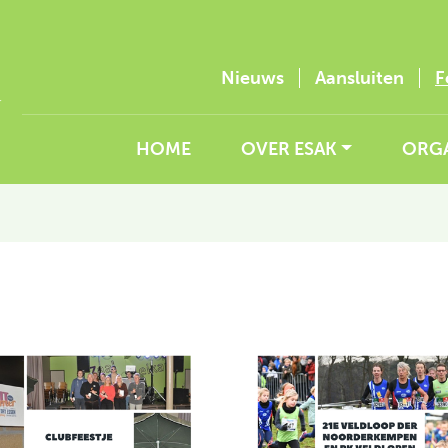
Nieuws
Aansluiten
F
HOME
OVER ESAK
ORGA