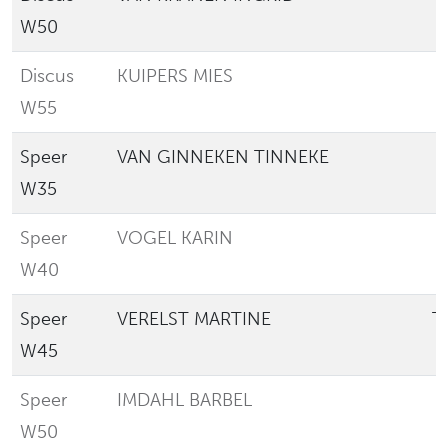
W50
Discus
KUIPERS MIES
W55
Speer
VAN GINNEKEN TINNEKE
E
W35
Speer
VOGEL KARIN
E
W40
Speer
VERELST MARTINE
T
W45
Speer
IMDAHL BARBEL
W50