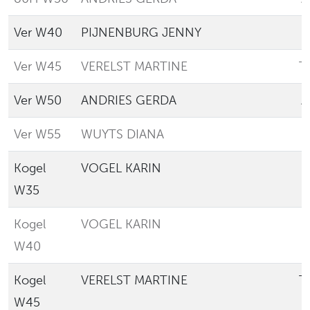
Ver W40
PIJNENBURG JENNY
Ver W45
VERELST MARTINE
T
Ver W50
ANDRIES GERDA
A
Ver W55
WUYTS DIANA
L
Kogel
VOGEL KARIN
E
W35
Kogel
VOGEL KARIN
E
W40
Kogel
VERELST MARTINE
T
W45