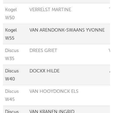
Kogel
VERRELST MARTINE
T
W50
Kogel
VAN ARENDONK-SWAANS YVONNE
W55
Discus
DREES GRIET
V
W35
Discus
DOCKX HILDE
A
W40
Discus
VAN HOOYDONCK ELS
E
W45
Discus
VAN KRANEN INGRID