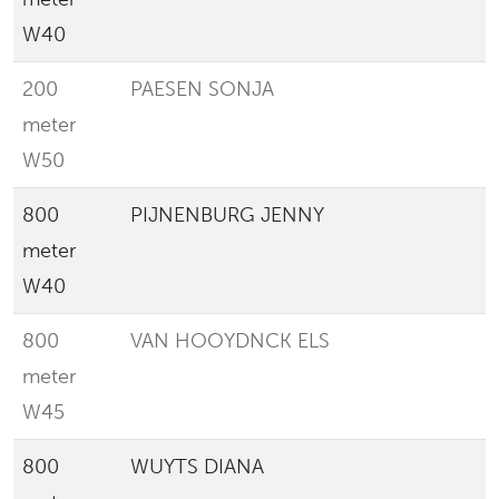
W40
200
PAESEN SONJA
L
meter
W50
800
PIJNENBURG JENNY
meter
W40
800
VAN HOOYDNCK ELS
E
meter
W45
800
WUYTS DIANA
L