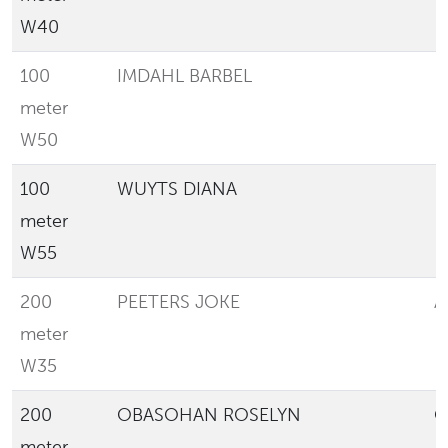
W40
100
IMDAHL BARBEL
meter
W50
100
WUYTS DIANA
L
meter
W55
200
PEETERS JOKE
A
meter
W35
200
OBASOHAN ROSELYN
O
meter