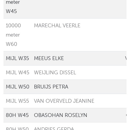
meter
W45
10000
MARECHAL VEERLE
L
meter
W60
MIJL W35
MEEUS ELKE
V
MIJL W45
WEIJLING DISSEL
MIJL W50
BRUIJS PETRA
MIJL W55
VAN OVERVELD JEANINE
80H W45
OBASOHAN ROSELYN
O
80H W50
ANDRIES GERDA
A