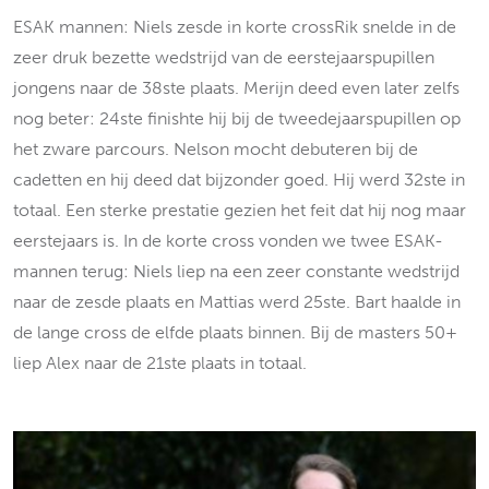
ESAK mannen: Niels zesde in korte crossRik snelde in de
zeer druk bezette wedstrijd van de eerstejaarspupillen
jongens naar de 38ste plaats. Merijn deed even later zelfs
nog beter: 24ste finishte hij bij de tweedejaarspupillen op
het zware parcours. Nelson mocht debuteren bij de
cadetten en hij deed dat bijzonder goed. Hij werd 32ste in
totaal. Een sterke prestatie gezien het feit dat hij nog maar
eerstejaars is. In de korte cross vonden we twee ESAK-
mannen terug: Niels liep na een zeer constante wedstrijd
naar de zesde plaats en Mattias werd 25ste. Bart haalde in
de lange cross de elfde plaats binnen. Bij de masters 50+
liep Alex naar de 21ste plaats in totaal.