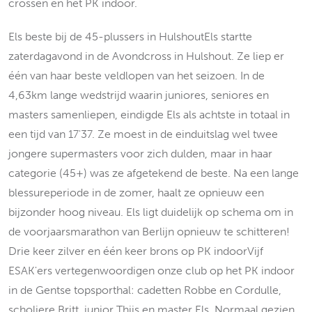
crossen en het PK indoor.
Els beste bij de 45-plussers in HulshoutEls startte
zaterdagavond in de Avondcross in Hulshout. Ze liep er
één van haar beste veldlopen van het seizoen. In de
4,63km lange wedstrijd waarin juniores, seniores en
masters samenliepen, eindigde Els als achtste in totaal in
een tijd van 17'37. Ze moest in de einduitslag wel twee
jongere supermasters voor zich dulden, maar in haar
categorie (45+) was ze afgetekend de beste. Na een lange
blessureperiode in de zomer, haalt ze opnieuw een
bijzonder hoog niveau. Els ligt duidelijk op schema om in
de voorjaarsmarathon van Berlijn opnieuw te schitteren!
Drie keer zilver en één keer brons op PK indoorVijf
ESAK'ers vertegenwoordigen onze club op het PK indoor
in de Gentse topsporthal: cadetten Robbe en Cordulle,
scholiere Britt, junior Thijs en master Els. Normaal gezien