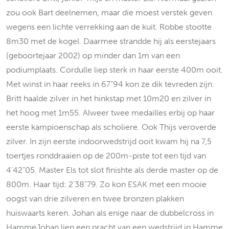
zou ook Bart deelnemen, maar die moest verstek geven
wegens een lichte verrekking aan de kuit. Robbe stootte
8m30 met de kogel. Daarmee strandde hij als eerstejaars
(geboortejaar 2002) op minder dan 1m van een
podiumplaats. Cordulle liep sterk in haar eerste 400m ooit.
Met winst in haar reeks in 67”94 kon ze dik tevreden zijn.
Britt haalde zilver in het hinkstap met 10m20 en zilver in
het hoog met 1m55. Alweer twee medailles erbij op haar
eerste kampioenschap als scholiere. Ook Thijs veroverde
zilver. In zijn eerste indoorwedstrijd ooit kwam hij na 7,5
toertjes ronddraaien op de 200m-piste tot een tijd van
4'42”05. Master Els tot slot finishte als derde master op de
800m. Haar tijd: 2'38”79. Zo kon ESAK met een mooie
oogst van drie zilveren en twee bronzen plakken
huiswaarts keren. Johan als enige naar de dubbelcross in
HammeJohan liep een pracht van een wedstrijd in Hamme